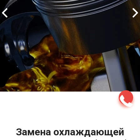
2500 руб
ться
Записаться
Замена охлаждающей