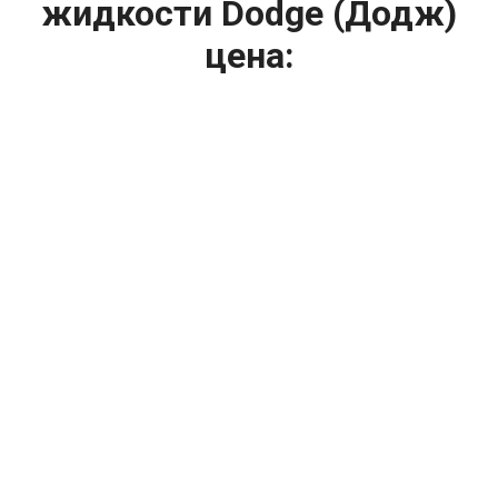
жидкости Dodge (Додж)
цена:
Ремонт системы охлаждения
От 2400
₽
Замена охлаждающей жидкости
От 1200
₽
Диагностика системы охлаждения
От 1400
₽
Замена вентилятора радиатора
От 2400
₽
Замена антифриза
От 2400
₽
Замена радиатора охлаждения
От 1600
₽
Ремонт вентилятора радиатора
От 2000
₽
Ремонт радиаторов охлаждения