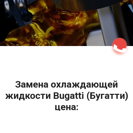
2500 руб
ться
Записаться
Замена охлаждающей
жидкости Bugatti (Бугатти)
цена: