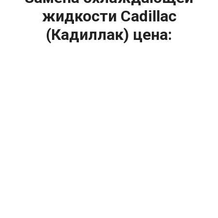
жидкости Cadillac
(Кадиллак) цена:
Ремонт системы охлаждения
От 2400
₽
Замена охлаждающей жидкости
От 1200
₽
Диагностика системы охлаждения
От 1400
₽
Замена вентилятора радиатора
От 2400
₽
Замена антифриза
От 2400
₽
Замена радиатора охлаждения
От 1600
₽
Ремонт вентилятора радиатора