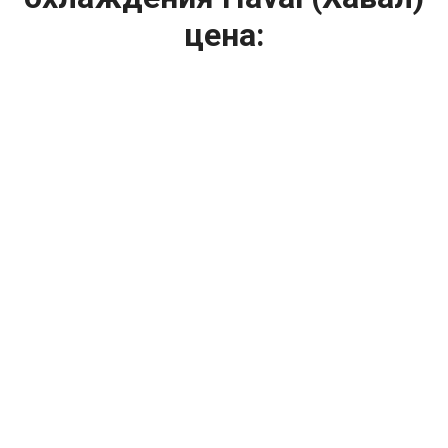
цена:
Ремонт системы охлаждения
От 2400
₽
Замена радиатора охлаждения
От 1200
₽
Диагностика системы охлаждения
От 1400
₽
Замена вентилятора радиатора
От 2400
₽
Замена охлаждающей жидкости
От 2400
₽
Замена антифриза
От 1600
₽
Ремонт вентилятора радиатора
От 2000
₽
Ремонт радиаторов охлаждения