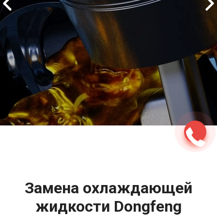
2500 руб
ться
Записаться
Замена охлаждающей
жидкости Dongfeng