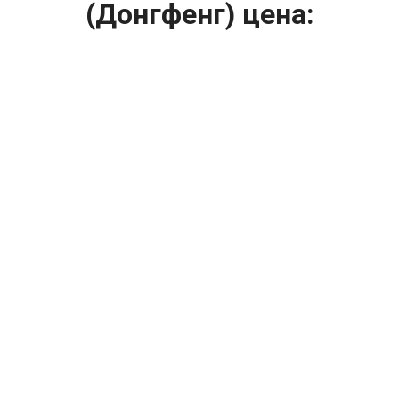
(Донгфенг) цена:
Ремонт системы охлаждения
От 2400
₽
Замена охлаждающей жидкости
От 1200
₽
Диагностика системы охлаждения
От 1400
₽
Замена вентилятора радиатора
От 2400
₽
Замена антифриза
От 2400
₽
Замена радиатора охлаждения
От 1600
₽
Ремонт вентилятора радиатора
От 2000
₽
Ремонт радиаторов охлаждения