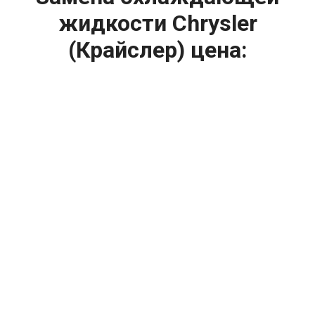
жидкости Chrysler
(Крайслер) цена:
Ремонт системы охлаждения
От 2400
₽
Замена охлаждающей жидкости
От 1200
₽
Диагностика системы охлаждения
От 1400
₽
Замена вентилятора радиатора
От 2400
₽
Замена антифриза
От 2400
₽
Замена радиатора охлаждения
От 1600
₽
Ремонт вентилятора радиатора