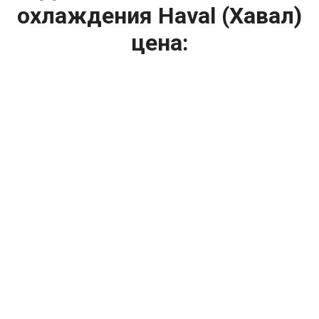
охлаждения Haval (Хавал)
цена:
Ремонт системы охлаждения
От 1200
₽
Диагностика системы охлаждения
От 1400
₽
Замена вентилятора радиатора
От 2400
₽
Замена охлаждающей жидкости
От 2400
₽
Замена антифриза
От 2400
₽
Замена радиатора охлаждения
От 1600
₽
Ремонт вентилятора радиатора
От 2000
₽
Ремонт радиаторов охлаждения