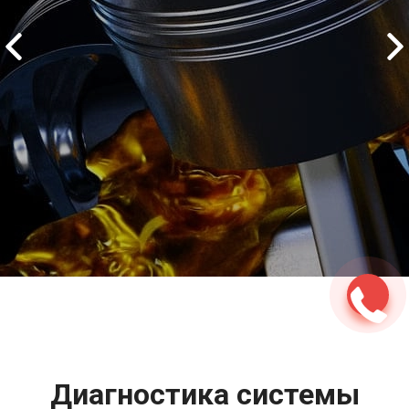
2500 руб
ться
Записаться
Диагностика системы