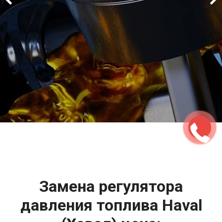
2500 руб
ться
Записаться
Замена регулятора
давления топлива Haval