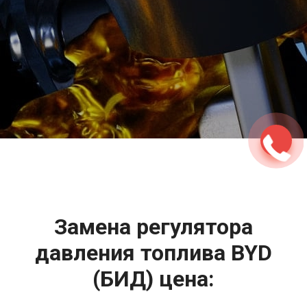
2500 руб
ться
Записаться
Замена регулятора
давления топлива BYD
(БИД) цена: