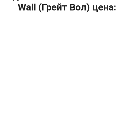
Wall (Грейт Вол) цена:
Ремонт топливной системы
От 2000
₽
Замена регулятора давления топлива
От 2000
₽
Замена топливного шланга
От 1000
₽
Диагностика инжектора
От 1200
₽
Диагностика топливной системы
От 7100
₽
Замена бензонасоса
От 11900
₽
Ремонт инжектора
ДИАГНОСТИКА за 490₽ по 43
🔥