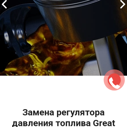
2500 руб
ться
Записаться
Замена регулятора
давления топлива Great