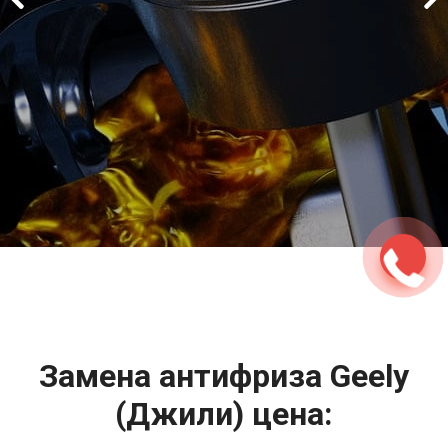
2500 руб
ться
Записаться
Замена антифриза Geely
(Джили) цена: