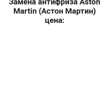
Замена антифриза Aston
Martin (Астон Мартин)
цена:
Ремонт системы охлаждения
От 2400
₽
Замена антифриза
От 1200
₽
Диагностика системы охлаждения
От 1400
₽
Замена вентилятора радиатора
От 2400
₽
Замена охлаждающей жидкости
От 2400
₽
Замена радиатора охлаждения
От 1600
₽
Ремонт вентилятора радиатора