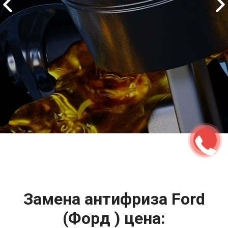
2500 руб
ться
Записаться
Замена антифриза Ford
(Форд ) цена: