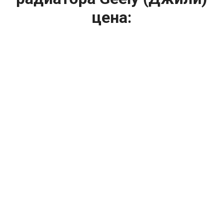
цена:
Ремонт системы охлаждения
От 1600
₽
Ремонт вентилятора радиатора
От 1200
₽
Диагностика системы охлаждения
От 1400
₽
Замена вентилятора радиатора
От 2400
₽
Замена охлаждающей жидкости
От 2400
₽
Замена антифриза
От 2400
₽
Замена радиатора охлаждения
От 2000
₽
Ремонт радиаторов охлаждения