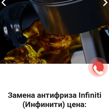
2500 руб
ться
Записаться
Замена антифриза Infiniti
(Инфинити) цена: