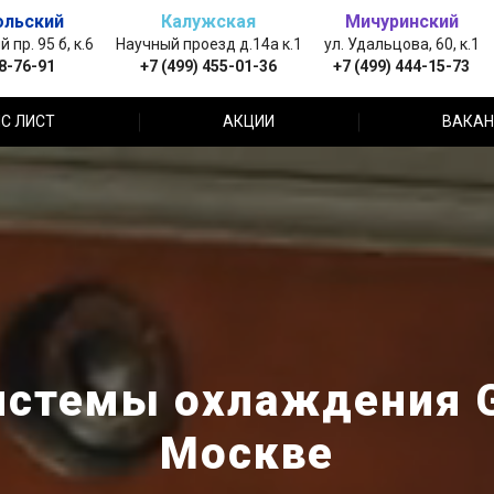
ольский
Калужская
Мичуринский
пр. 95 б, к.6
Научный проезд д.14а к.1
ул. Удальцова, 60, к.1
88-76-91
+7 (499) 455-01-36
+7 (499) 444-15-73
С ЛИСТ
АКЦИИ
ВАКАН
истемы охлаждения G
Москве