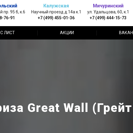
ольский
Калужская
Мичуринский
пр. 95 б, к.6
Научный проезд д.14а к.1
ул. Удальцова, 60, к.1
88-76-91
+7 (499) 455-01-36
+7 (499) 444-15-73
С ЛИСТ
АКЦИИ
ВАКАН
иза Great Wall (Грейт