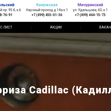
ольский
Калужская
Мичуринский
пр. 95 б, к.6
Научный проезд д.14а к.1
ул. Удальцова, 60, к.1
88-76-91
+7 (499) 455-01-36
+7 (499) 444-15-73
С ЛИСТ
АКЦИИ
ВАКАН
риза Cadillac (Кадил