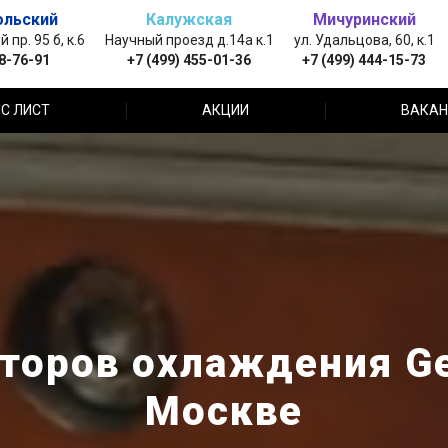
ольский
Калужская
Мичуринский
пр. 95 б, к.6
Научный проезд д.14а к.1
ул. Удальцова, 60, к.1
88-76-91
+7 (499) 455-01-36
+7 (499) 444-15-73
С ЛИСТ
АКЦИИ
ВАКАН
торов охлаждения Ge
Москве