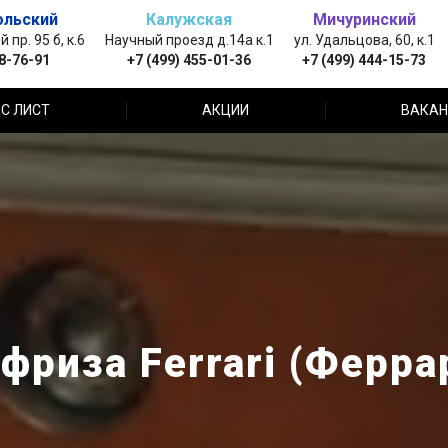
ольский
Калужская
Мичуринский
пр. 95 б, к.6
Научный проезд д.14а к.1
ул. Удальцова, 60, к.1
88-76-91
+7 (499) 455-01-36
+7 (499) 444-15-73
С ЛИСТ
АКЦИИ
ВАКАН
фриза Ferrari (Ферра