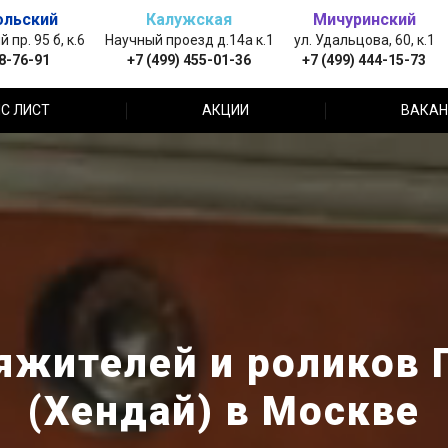
ольский
Калужская
Мичуринский
пр. 95 б, к.6
Научный проезд д.14а к.1
ул. Удальцова, 60, к.1
88-76-91
+7 (499) 455-01-36
+7 (499) 444-15-73
С ЛИСТ
АКЦИИ
ВАКАН
яжителей и роликов 
(Хендай) в Москве