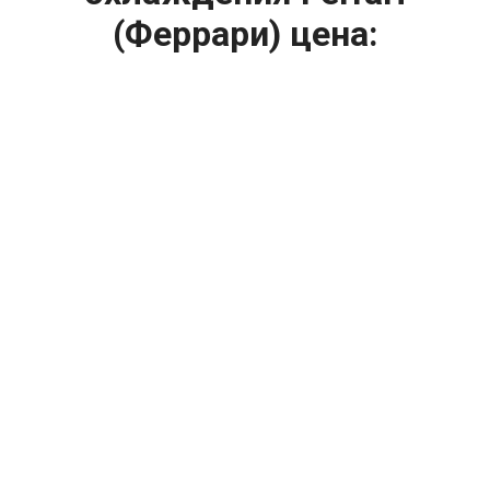
(Феррари) цена:
Ремонт системы охлаждения
От 2400
₽
Замена радиатора охлаждения
От 1200
₽
Диагностика системы охлаждения
От 1400
₽
Замена вентилятора радиатора
От 2400
₽
Замена охлаждающей жидкости
От 2400
₽
Замена антифриза
От 1600
₽
Ремонт вентилятора радиатора
От 2000
₽
Ремонт радиаторов охлаждения