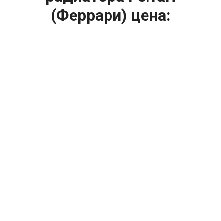
(Феррари) цена:
Ремонт системы охлаждения
От 1400
₽
Замена вентилятора радиатора
От 1200
₽
Диагностика системы охлаждения
От 2400
₽
Замена охлаждающей жидкости
От 2400
₽
Замена антифриза
От 2400
₽
Замена радиатора охлаждения
От 1600
₽
Ремонт вентилятора радиатора
От 2000
₽
Ремонт радиаторов охлаждения