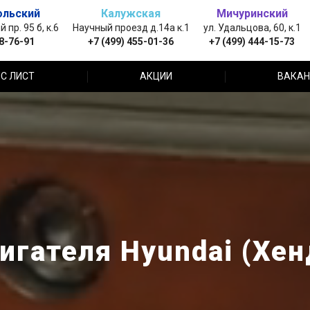
ольский
Калужская
Мичуринский
пр. 95 б, к.6
Научный проезд д.14а к.1
ул. Удальцова, 60, к.1
88-76-91
+7 (499) 455-01-36
+7 (499) 444-15-73
С ЛИСТ
АКЦИИ
ВАКАН
игателя Hyundai (Хен