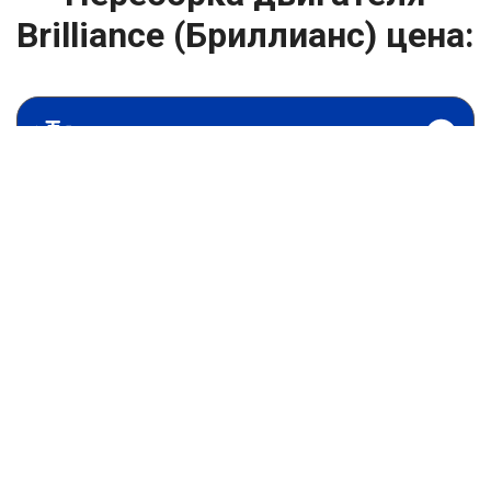
Brilliance (Бриллианс) цена:
Капитальный ремонт двигателя
От 49500
₽
Переборка двигателя
От 6900
₽
Замена гидрокомпенсаторов
От 1000
₽
Замена опоры двигателя
От 4400
₽
Снятие и установка защиты картера
От 4400
₽
Замена подушек двигателя
От 2000
₽
Замена помпы двигателя
От 2000
₽
Замер компрессии двигателя