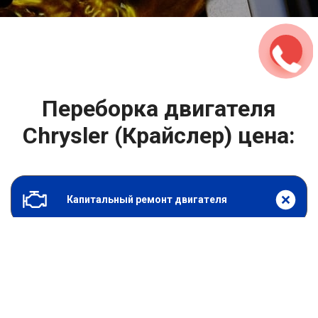
2500 руб
ться
Записаться
Переборка двигателя
Chrysler (Крайслер) цена:
Капитальный ремонт двигателя
От 49500
₽
Переборка двигателя
От 6900
₽
Замена гидрокомпенсаторов
От 1000
₽
Замена опоры двигателя