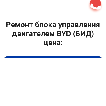
Ремонт блока управления
двигателем BYD (БИД)
цена:
Капитальный ремонт двигателя
От 2000
₽
Ремонт блока управления двигателем
От 6900
₽
Замена гидрокомпенсаторов
От 1000
₽
Замена опоры двигателя
От 4400
₽
Снятие и установка защиты картера