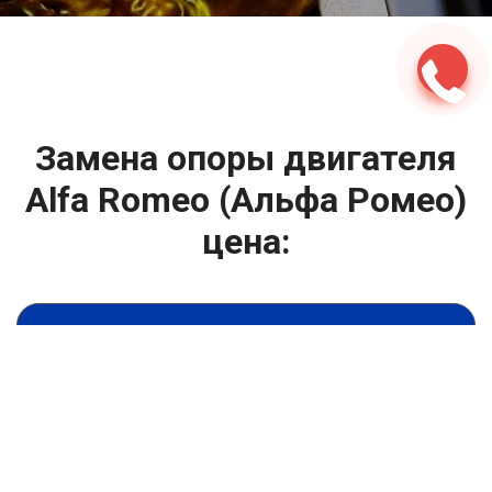
2500 руб
ться
Записаться
Замена опоры двигателя
Alfa Romeo (Альфа Ромео)
цена:
Капитальный ремонт двигателя
От 1000
₽
Замена опоры двигателя
От 6900
₽
Замена гидрокомпенсаторов