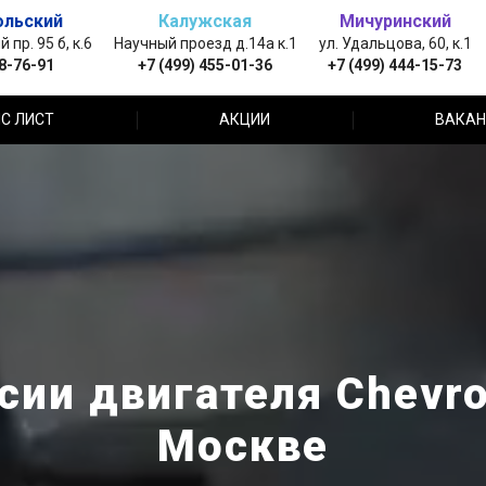
ольский
Калужская
Мичуринский
пр. 95 б, к.6
Научный проезд д.14а к.1
ул. Удальцова, 60, к.1
88-76-91
+7 (499) 455-01-36
+7 (499) 444-15-73
С ЛИСТ
АКЦИИ
ВАКАН
ии двигателя Chevro
Москве