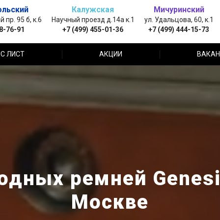
ольский
Калужская
Мичуринский
пр. 95 б, к.6
Научный проезд д.14а к.1
ул. Удальцова, 60, к.1
88-76-91
+7 (499) 455-01-36
+7 (499) 444-15-73
С ЛИСТ
АКЦИИ
ВАКАН
одных ремней Genesis
Москве