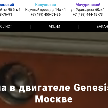
ольский
Калужская
Мичуринский
пр. 95 б, к.6
Научный проезд д.14а к.1
ул. Удальцова, 60, к.1
88-76-91
+7 (499) 455-01-36
+7 (499) 444-15-73
С ЛИСТ
АКЦИИ
ВАКАН
а в двигателе Genesis
Москве