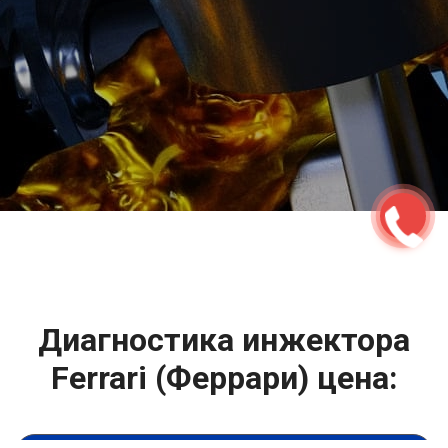
2500 руб
ться
Записаться
Диагностика инжектора
Ferrari (Феррари) цена: