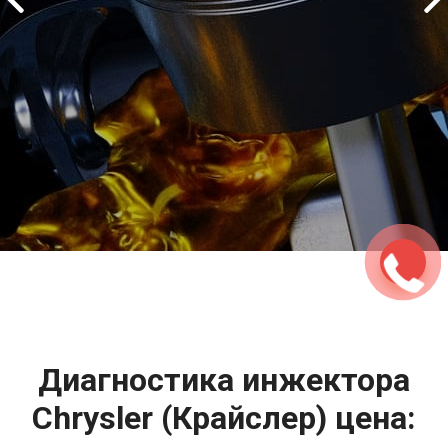
2500 руб
ться
Записаться
Диагностика инжектора
Chrysler (Крайслер) цена: