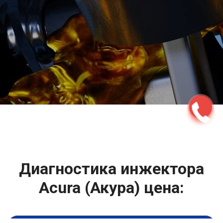
2500 руб
ться
Записаться
Диагностика инжектора
Acura (Акура) цена: