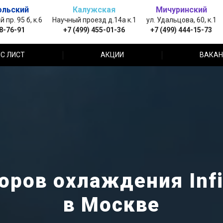
ольский
Калужская
Мичуринский
пр. 95 б, к.6
Научный проезд д.14а к.1
ул. Удальцова, 60, к.1
88-76-91
+7 (499) 455-01-36
+7 (499) 444-15-73
С ЛИСТ
АКЦИИ
ВАКАН
ров охлаждения Infi
в Москве