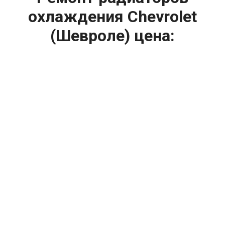
охлаждения Chevrolet
(Шевроле) цена:
Ремонт системы охлаждения
От 2000
₽
Ремонт радиаторов охлаждения
От 1200
₽
Диагностика системы охлаждения
От 1400
₽
Замена вентилятора радиатора
От 2400
₽
Замена охлаждающей жидкости
От 2400
₽
Замена антифриза
От 2400
₽
Замена радиатора охлаждения