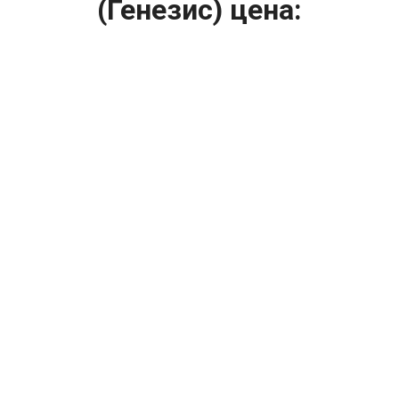
(Генезис) цена:
Ремонт системы охлаждения
От 2000
₽
Ремонт радиаторов охлаждения
От 1200
₽
Диагностика системы охлаждения
От 1400
₽
Замена вентилятора радиатора
От 2400
₽
Замена охлаждающей жидкости
От 2400
₽
Замена антифриза
От 2400
₽
Замена радиатора охлаждения
От 1600
₽
Ремонт вентилятора радиатора