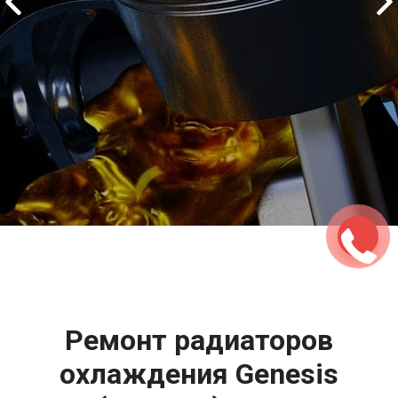
2500 руб
ться
Записаться
Ремонт радиаторов
охлаждения Genesis