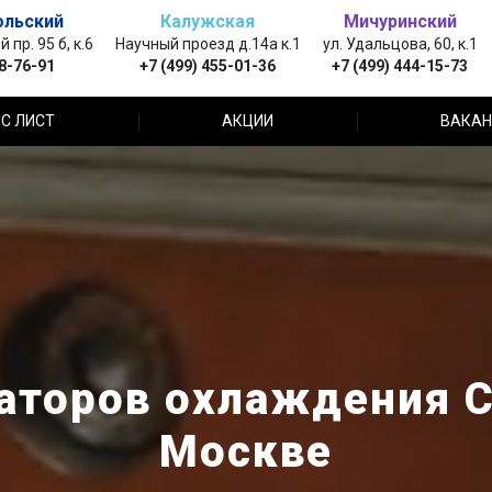
ольский
Калужская
Мичуринский
пр. 95 б, к.6
Научный проезд д.14а к.1
ул. Удальцова, 60, к.1
88-76-91
+7 (499) 455-01-36
+7 (499) 444-15-73
С ЛИСТ
АКЦИИ
ВАКАН
аторов охлаждения Ch
Москве