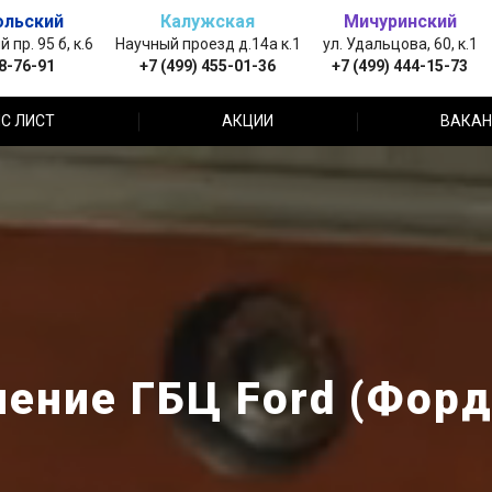
ольский
Калужская
Мичуринский
пр. 95 б, к.6
Научный проезд д.14а к.1
ул. Удальцова, 60, к.1
88-76-91
+7 (499) 455-01-36
+7 (499) 444-15-73
С ЛИСТ
АКЦИИ
ВАКАН
ение ГБЦ Ford (Форд