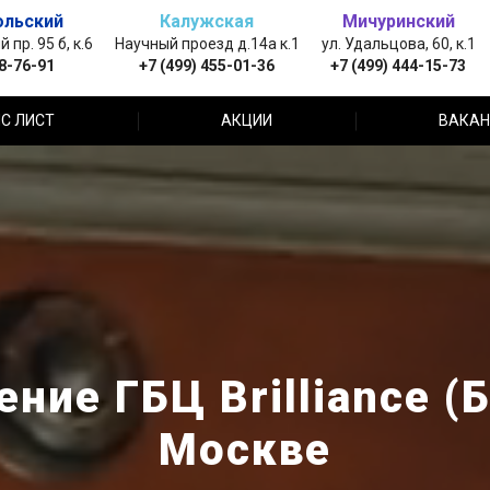
ольский
Калужская
Мичуринский
пр. 95 б, к.6
Научный проезд д.14а к.1
ул. Удальцова, 60, к.1
88-76-91
+7 (499) 455-01-36
+7 (499) 444-15-73
С ЛИСТ
АКЦИИ
ВАКАН
ние ГБЦ Brilliance (
Москве