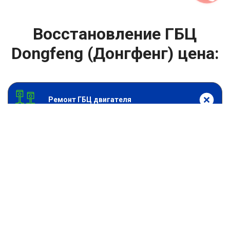
Восстановление ГБЦ
Dongfeng (Донгфенг) цена:
Ремонт ГБЦ двигателя
От 4000
₽
Восстановление ГБЦ
От 13900
₽
Замена головки блока цилиндров двигателя
От 6900
₽
Замена прокладки головки блока
От 13900
₽
Ремонт блока цилиндров двигателя
От 9900
₽
Хонингование блока цилиндров
От 6900
₽
Замена прокладки ГБЦ