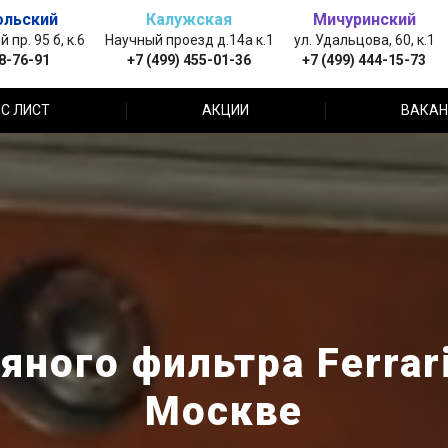
ольский
Калужская
Мичуринский
пр. 95 б, к.6
Научный проезд д.14а к.1
ул. Удальцова, 60, к.1
88-76-91
+7 (499) 455-01-36
+7 (499) 444-15-73
С ЛИСТ
АКЦИИ
ВАКАН
ного фильтра Ferrar
Москве