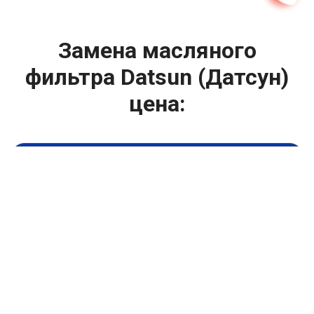
Замена масляного
фильтра Datsun (Датсун)
цена:
Техническое обслуживание двигателя
От 600
₽
Замена масляного фильтра
От 1400
₽
Замена масла в двигателе
От 1400
₽
Замена масла в ДВС
От 800
₽
Замена воздушного фильтра