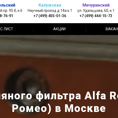
ольский
Калужская
Мичуринский
пр. 95 б, к.6
Научный проезд д.14а к.1
ул. Удальцова, 60, к.1
88-76-91
+7 (499) 455-01-36
+7 (499) 444-15-73
С ЛИСТ
АКЦИИ
ВАКАН
яного фильтра Alfa 
Ромео) в Москве