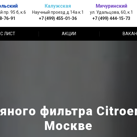
ольский
Калужская
Мичуринский
пр. 95 б, к.6
Научный проезд д.14а к.1
ул. Удальцова, 60, к.1
88-76-91
+7 (499) 455-01-36
+7 (499) 444-15-73
С ЛИСТ
АКЦИИ
ВАКАН
ного фильтра Citroe
Москве