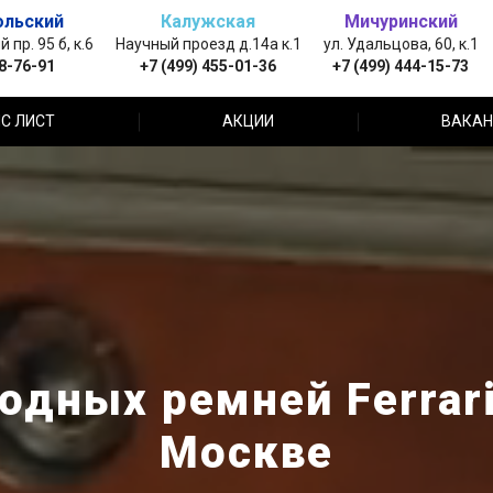
ольский
Калужская
Мичуринский
пр. 95 б, к.6
Научный проезд д.14а к.1
ул. Удальцова, 60, к.1
88-76-91
+7 (499) 455-01-36
+7 (499) 444-15-73
С ЛИСТ
АКЦИИ
ВАКАН
одных ремней Ferrari
Москве