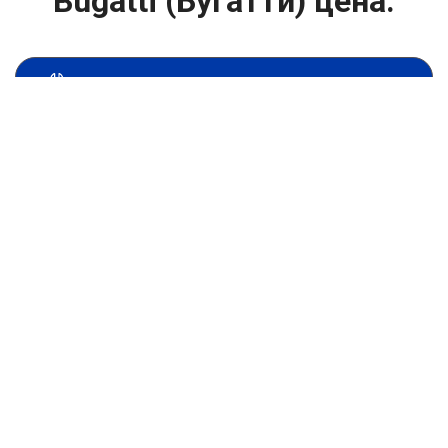
Bugatti (Бугатти) цена:
Техническое обслуживание двигателя
От 1200
₽
Замена салонного фильтра
От 1400
₽
Замена масла в двигателе
От 1400
₽
Замена масла в ДВС
От 800
₽
Замена воздушного фильтра
От 600
₽
Замена масляного фильтра
От 1600
₽
Замена топливного фильтра
От 1800
₽
Замена сажевого фильтра
От 4000
₽
Замена натяжителей и роликов ГРМ