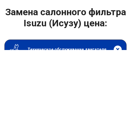
Замена салонного фильтра
Isuzu (Исузу) цена:
Техническое обслуживание двигателя
От 1200
₽
Замена салонного фильтра
От 1400
₽
Замена масла в двигателе
От 1400
₽
Замена масла в ДВС
От 800
₽
Замена воздушного фильтра
От 600
₽
Замена масляного фильтра
От 1600
₽
Замена топливного фильтра