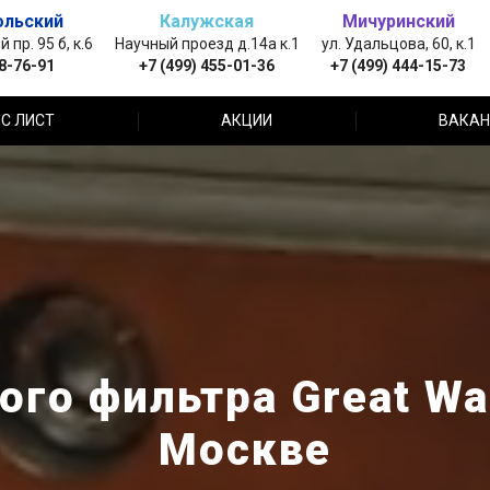
ольский
Калужская
Мичуринский
пр. 95 б, к.6
Научный проезд д.14а к.1
ул. Удальцова, 60, к.1
88-76-91
+7 (499) 455-01-36
+7 (499) 444-15-73
С ЛИСТ
АКЦИИ
ВАКАН
го фильтра Great Wal
Москве