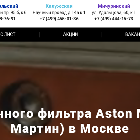
ольский
Калужская
Мичуринский
пр. 95 б, к.6
Научный проезд д.14а к.1
ул. Удальцова, 60, к.1
88-76-91
+7 (499) 455-01-36
+7 (499) 444-15-73
С ЛИСТ
АКЦИИ
ВАКАН
ного фильтра Aston 
Мартин) в Москве